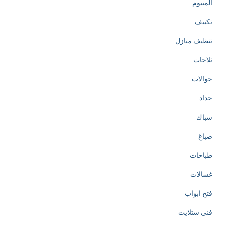
المنيوم
تكييف
تنظيف منازل
ثلاجات
جوالات
حداد
سباك
صباغ
طباخات
غسالات
فتح ابواب
فني ستلايت