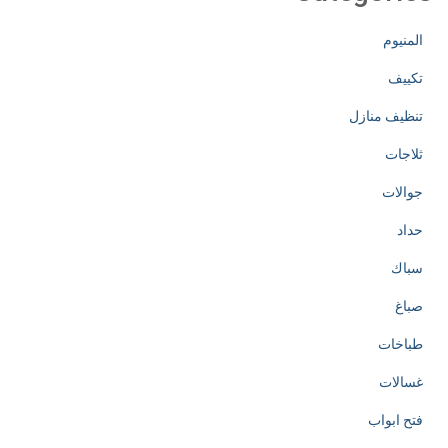
المنيوم
تكييف
تنظيف منازل
ثلاجات
جوالات
حداد
سباك
صباغ
طباخات
غسالات
فتح ابواب