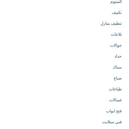
المنيوم
تكييف
تنظيف منازل
ثلاجات
جوالات
حداد
سباك
صباغ
طباخات
غسالات
فتح ابواب
فني ستلايت