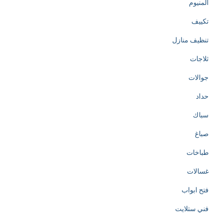
المنيوم
تكييف
تنظيف منازل
ثلاجات
جوالات
حداد
سباك
صباغ
طباخات
غسالات
فتح ابواب
فني ستلايت