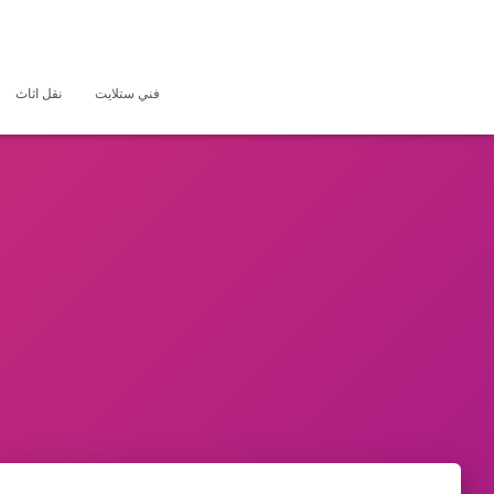
فني ستلايت
نقل اثاث