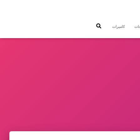
جات
كاميرات