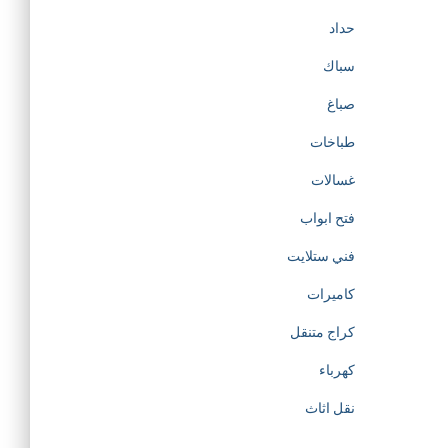
حداد
سباك
صباغ
طباخات
غسالات
فتح ابواب
فني ستلايت
كاميرات
كراج متنقل
كهرباء
نقل اثاث