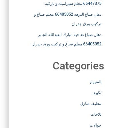
66447375 معلم سيراميك و باركيه
دهان صباغ النزهة 66405052 معلم صباغ و
تركيب ورق جدران
دهان صباغ ضاحية مبارك العبدالله الجابر
66405052 معلم صباغ و تركيب ورق جدران
Categories
المنيوم
تكييف
تنظيف منازل
ثلاجات
جوالات