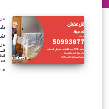
نقل 
شر
نقل 
المن
الجل
التغ
بوا