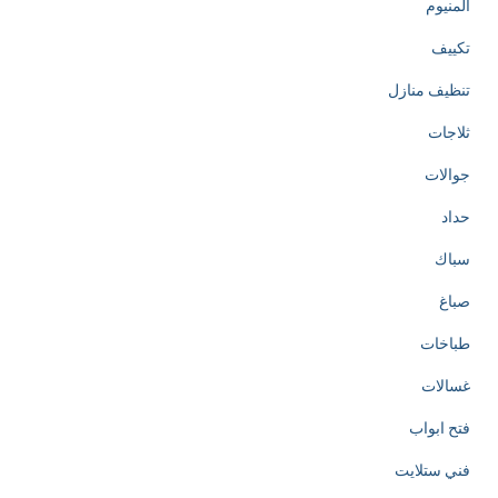
المنيوم
تكييف
تنظيف منازل
ثلاجات
جوالات
حداد
سباك
صباغ
طباخات
غسالات
فتح ابواب
فني ستلايت