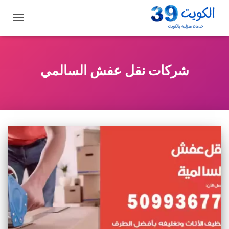
تبديل
التنقل
شركات نقل عفش السالمي