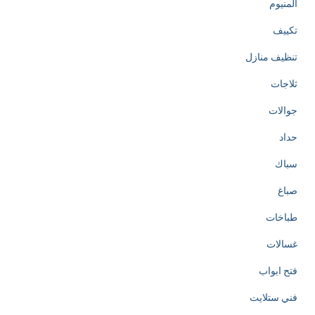
المنيوم
تكييف
تنظيف منازل
ثلاجات
جوالات
حداد
سباك
صباغ
طباخات
غسالات
فتح ابواب
فني ستلايت