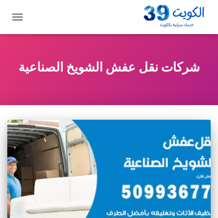
تبديل
التنقل
شركات نقل عفش الشويخ الصناعية