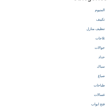
المنيوم
تكييف
تنظيف منازل
ثلاجات
جوالات
حداد
سباك
صباغ
طباخات
غسالات
فتح ابواب