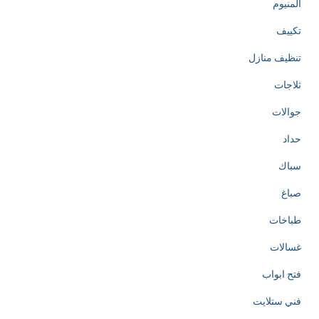
المنيوم
تكييف
تنظيف منازل
ثلاجات
جوالات
حداد
سباك
صباغ
طباخات
غسالات
فتح ابواب
فني ستلايت