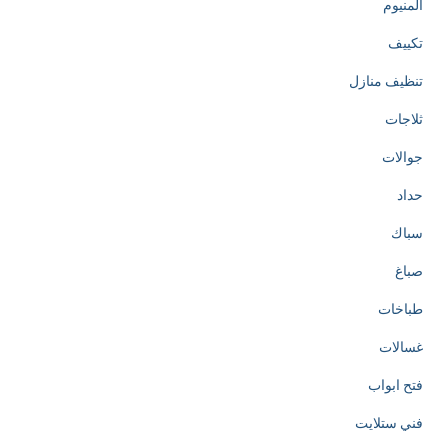
المنيوم
تكييف
تنظيف منازل
ثلاجات
جوالات
حداد
سباك
صباغ
طباخات
غسالات
فتح ابواب
فني ستلايت