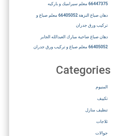
66447375 معلم سيراميك و باركيه
دهان صباغ النزهة 66405052 معلم صباغ و
تركيب ورق جدران
دهان صباغ ضاحية مبارك العبدالله الجابر
66405052 معلم صباغ و تركيب ورق جدران
Categories
المنيوم
تكييف
تنظيف منازل
ثلاجات
جوالات