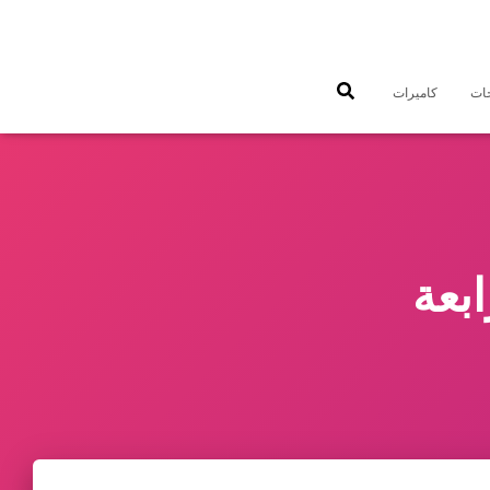
جات
كاميرات
بعة