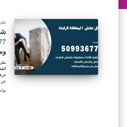
نقل 
شر
وم
نقل 
العف
غرف 
عن ط
بوا