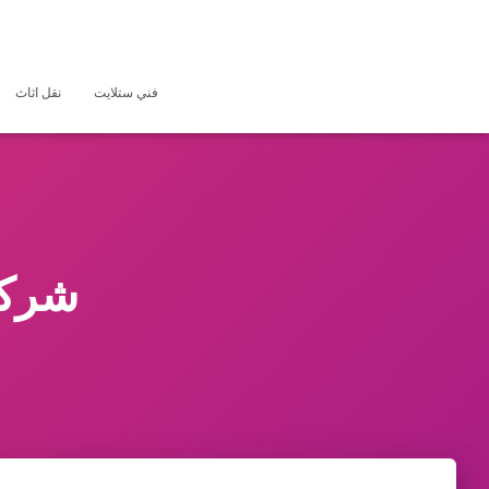
فني ستلايت
نقل اثاث
شركا