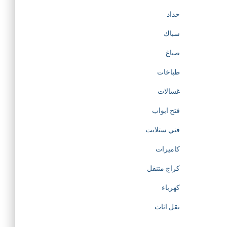
حداد
سباك
صباغ
طباخات
غسالات
فتح ابواب
فني ستلايت
كاميرات
كراج متنقل
كهرباء
نقل اثاث