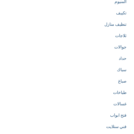
المنيوم
تكييف
تنظيف منازل
ثلاجات
جوالات
حداد
سباك
صباغ
طباخات
غسالات
فتح ابواب
فني ستلايت