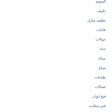
المنيوم
تكييف
تنظيف منازل
ثلاجات
جوالات
حداد
سباك
صباغ
طباخات
غسالات
فتح ابواب
فني ستلايت