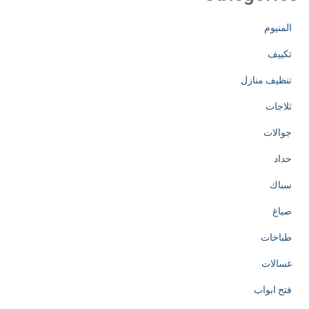
المنيوم
تكييف
تنظيف منازل
ثلاجات
جوالات
حداد
سباك
صباغ
طباخات
غسالات
فتح ابواب