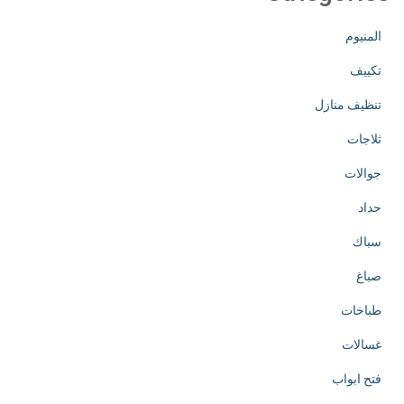
المنيوم
تكييف
تنظيف منازل
ثلاجات
جوالات
حداد
سباك
صباغ
طباخات
غسالات
فتح ابواب