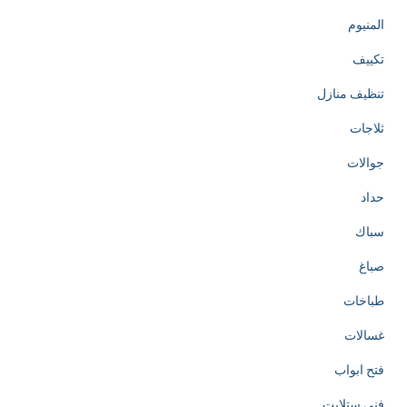
المنيوم
تكييف
تنظيف منازل
ثلاجات
جوالات
حداد
سباك
صباغ
طباخات
غسالات
فتح ابواب
فني ستلايت