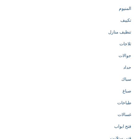
المنيوم
تكييف
تنظيف منازل
ثلاجات
جوالات
حداد
سباك
صباغ
طباخات
غسالات
فتح ابواب
فني ستلايت