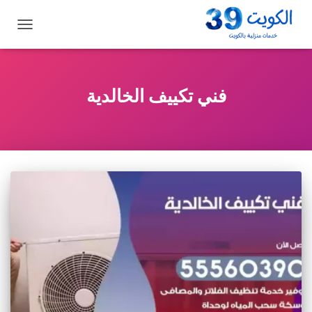
تبديل
التنقل
فني تكييف الخالدية