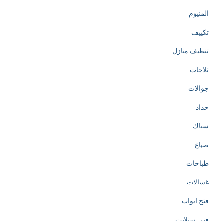
المنيوم
تكييف
تنظيف منازل
ثلاجات
جوالات
حداد
سباك
صباغ
طباخات
غسالات
فتح ابواب
فني ستلايت