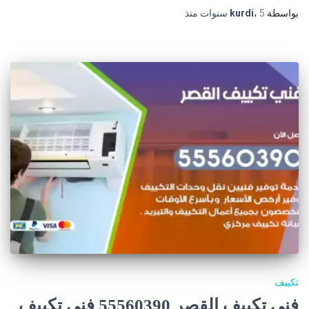
بواسطة
5 سنوات
،
kurdi
منذ
تكييف
فني تكييف القصر 55560390 فني تكييف