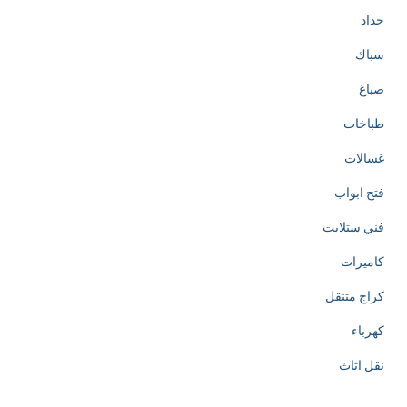
حداد
سباك
صباغ
طباخات
غسالات
فتح ابواب
فني ستلايت
كاميرات
كراج متنقل
كهرباء
نقل اثاث