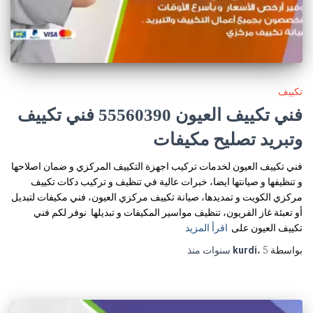
تكييف
فني تكييف العيون 55560390 فني تكييف
وتبريد تصليح مكيفات
فني تكييف العيون لخدمات تركيب اجهزة التكييف المركزي و ضمان اصلاحها
و تنظيفها و صيانتها ايضا، خبرات عالية في تنظيف و تركيب دكات تكييف
مركزي الكويت و تمديدها، صيانة تكييف مركزي العيون، فني مكيفات لتبديل
أو تعبئة غاز الفريون، تنظيف مواسير المكيفات و تبديلها. نوفر لكم فني
تكييف العيون على
اقرأ المزيد
بواسطة
5 سنوات
،
kurdi
منذ