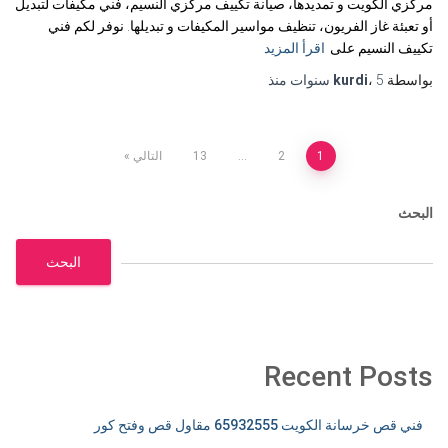
مركزي الكويت و تمديدها، صيانة تكييف مركزي النسيم، فني مكيفات لتبديل
أو تعبئة غاز الفريون، تنظيف مواسير المكيفات و تبديلها. نوفر لكم فني
تكييف النسيم على
اقرأ المزيد
بواسطة
5 سنوات
،
kurdi
منذ
تعدد
1
2
…
13
التالي
صفحات
البحث
المقالات
البحث
Recent Posts
فني قص خرسانة الكويت 65932555 مقاول قص وفتح كور