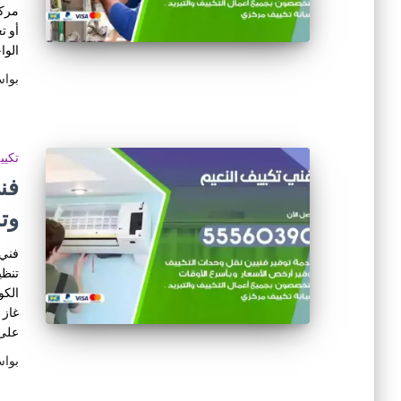
مركز
أو ت
الوا
بوا
تكي
وت
فني 
تنظي
الكو
غاز 
على
بوا