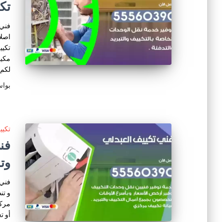
تك
فني 
اصلا
تكيي
مكيف
لكم 
بوا
تكي
وت
فني 
و تن
مركز
أو ت