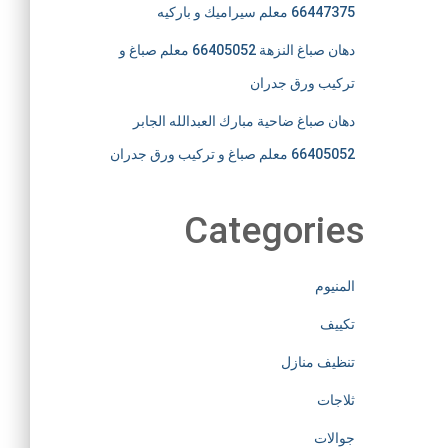
66447375 معلم سيراميك و باركيه
دهان صباغ النزهة 66405052 معلم صباغ و
تركيب ورق جدران
دهان صباغ ضاحية مبارك العبدالله الجابر
66405052 معلم صباغ و تركيب ورق جدران
Categories
المنيوم
تكييف
تنظيف منازل
ثلاجات
جوالات