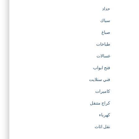
حداد
سباك
صباغ
طباخات
غسالات
فتح ابواب
فني ستلايت
كاميرات
كراج متنقل
كهرباء
نقل اثاث