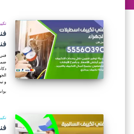
تكي
فن
فني 
ضمان
دكات
الجه
و تب
بوا
تكي