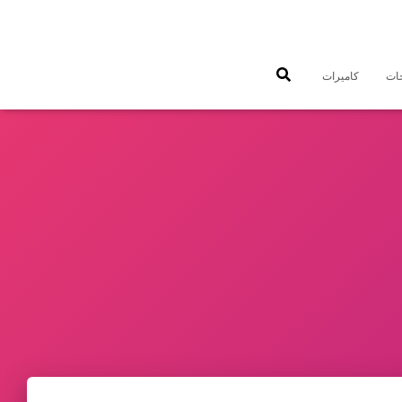
جات
كاميرات