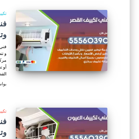
تكي
وت
فني 
و تن
مركز
أو ت
الق
بوا
تكي
وت