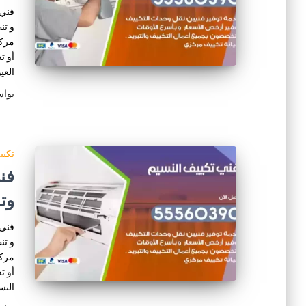
فني 
و تن
مركز
أو ت
العي
بوا
تكي
وت
فني 
و تن
مركز
أو ت
النس