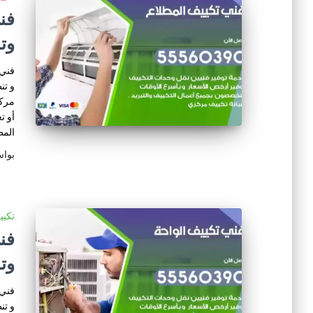
وت
فني 
و تن
مركز
أو ت
المط
بوا
تكي
وت
فني 
و تن