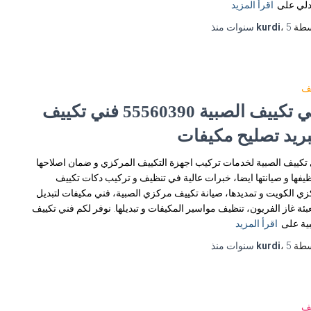
دلي على
اقرأ المزيد
سطة
5 سنوات
،
kurdi
منذ
يف
فني تكييف الصبية 55560390 فني تكييف
بريد تصليح مكيفات
تكييف الصبية لخدمات تركيب اجهزة التكييف المركزي و ضمان اصلاحها
ظيفها و صيانتها ايضا، خبرات عالية في تنظيف و تركيب دكات تكييف
ي الكويت و تمديدها، صيانة تكييف مركزي الصبية، فني مكيفات لتبديل
عبئة غاز الفريون، تنظيف مواسير المكيفات و تبديلها. نوفر لكم فني تكييف
ية على
اقرأ المزيد
سطة
5 سنوات
،
kurdi
منذ
يف