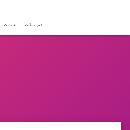
فني ستلايت
نقل اثاث