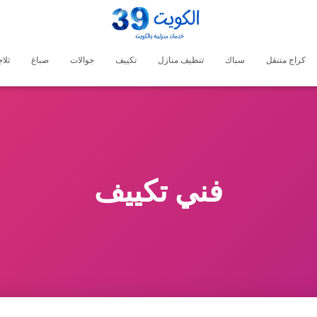
كراج متنقل
سباك
تنظيف منازل
تكييف
جوالات
صباغ
ثلا
فني تكييف