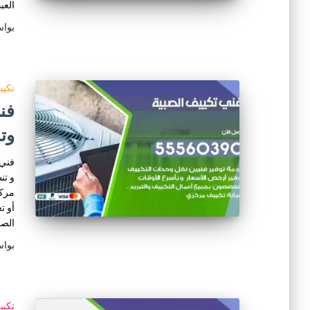
العب
بوا
تكي
وت
فني 
و تن
مركز
أو ت
الصب
بوا
تكي