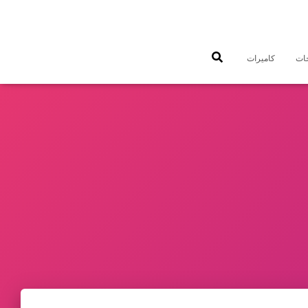
جات
كاميرات