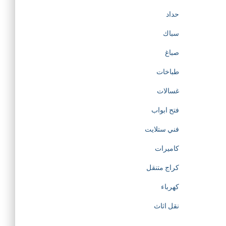
حداد
سباك
صباغ
طباخات
غسالات
فتح ابواب
فني ستلايت
كاميرات
كراج متنقل
كهرباء
نقل اثاث