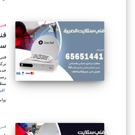
فني 
ست
فني 
تركي
خدمة
رسيف
ستلا
اقر
بوا
فني 