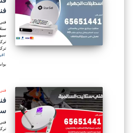
فن
فني 
ستلا
سبور
تركي
تركي
اقر
بوا
فني 
ست
فني 
تركي