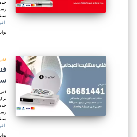
خدمة
رسيف
ستلا
اقر
بوا
فني 
ست
فني 
تركي
خدمة
رسيف
ستلا
اقر
بوا