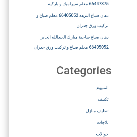
66447375 معلم سيراميك و باركيه
دهان صباغ النزهة 66405052 معلم صباغ و
تركيب ورق جدران
دهان صباغ ضاحية مبارك العبدالله الجابر
66405052 معلم صباغ و تركيب ورق جدران
Categories
المنيوم
تكييف
تنظيف منازل
ثلاجات
جوالات