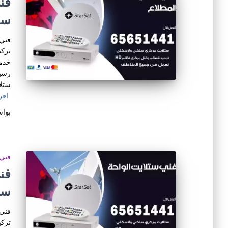
ست
فني 
تركي
خدمة
رسيف
ستلا
اقر
بوا
فني 
ست
فني 
تركي