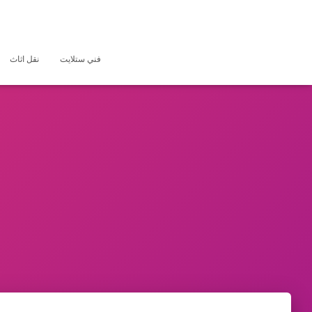
فني ستلايت
نقل اثاث