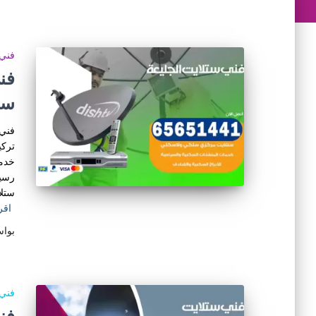
فني 
ست
فني 
تركي
خدمة
رسيف
ستلا
اقر
بوا
فني 