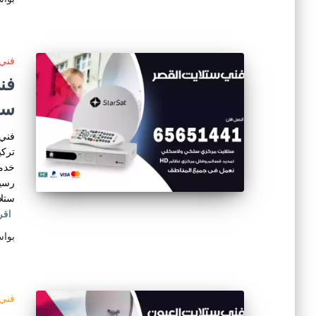
فني 
ست
فني 
تركي
خدمة
رسيف
ستلا
اقر
بوا
فني 