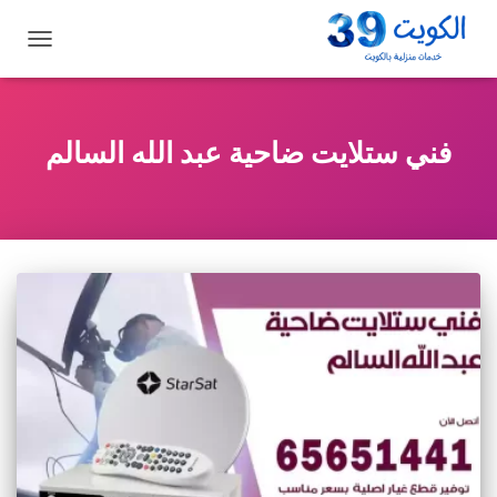
تبديل
التنقل
فني ستلايت ضاحية عبد الله السالم