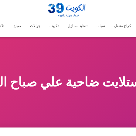
كراج متنقل
سباك
تنظيف منازل
تكييف
جوالات
صباغ
ثلا
تلايت ضاحية علي صباح ال