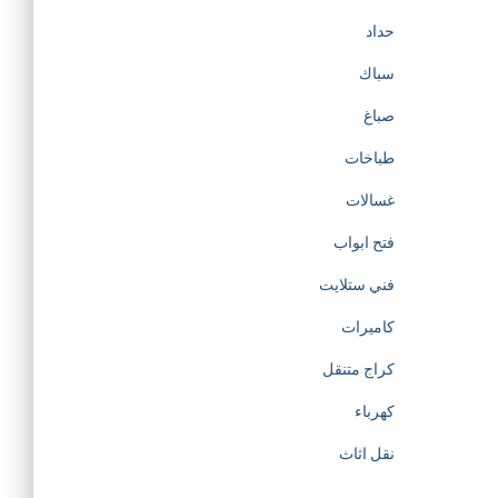
حداد
سباك
صباغ
طباخات
غسالات
فتح ابواب
فني ستلايت
كاميرات
كراج متنقل
كهرباء
نقل اثاث