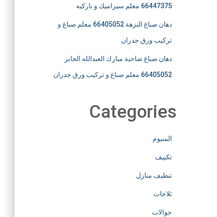
66447375 معلم سيراميك و باركيه
دهان صباغ النزهة 66405052 معلم صباغ و
تركيب ورق جدران
دهان صباغ ضاحية مبارك العبدالله الجابر
66405052 معلم صباغ و تركيب ورق جدران
Categories
المنيوم
تكييف
تنظيف منازل
ثلاجات
جوالات