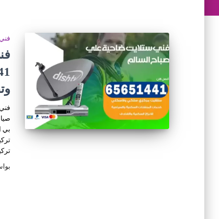
فني 
فن
وت
فني 
صيان
بي ا
تركي
تركي
بوا