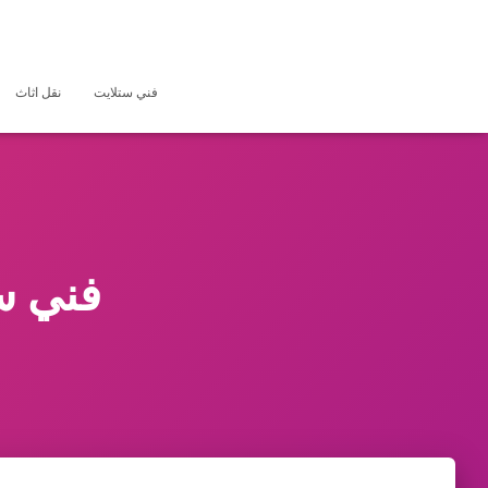
فني ستلايت
نقل اثاث
فني س