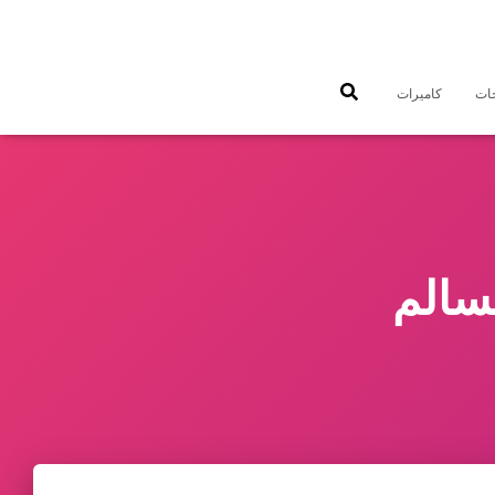
جات
كاميرات
سالم