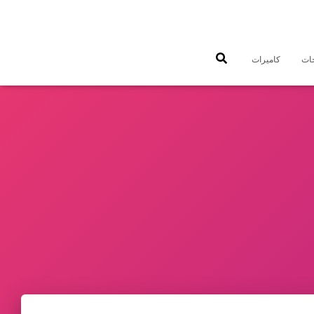
جات
كاميرات