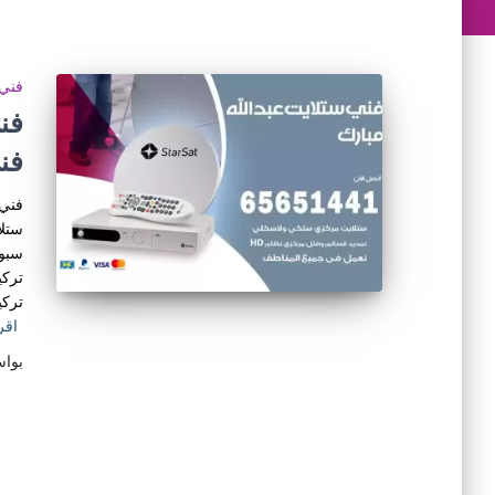
فني 
فن
فني 
ستلا
سبور
تركي
تركي
اقر
بوا