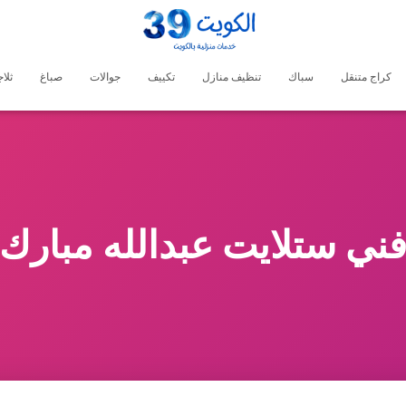
كراج متنقل
سباك
تنظيف منازل
تكييف
جوالات
صباغ
ثلا
ني ستلايت عبدالله مبارك