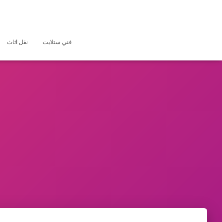
فني ستلايت
نقل اثاث
ف