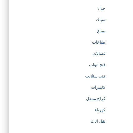
حداد
سباك
صباغ
طباخات
غسالات
فتح ابواب
فني ستلايت
كاميرات
كراج متنقل
كهرباء
نقل اثاث