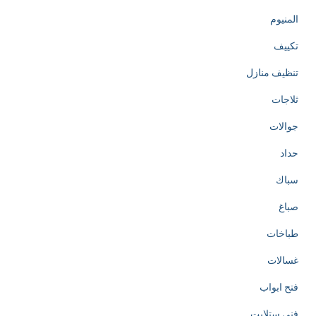
المنيوم
تكييف
تنظيف منازل
ثلاجات
جوالات
حداد
سباك
صباغ
طباخات
غسالات
فتح ابواب
فني ستلايت