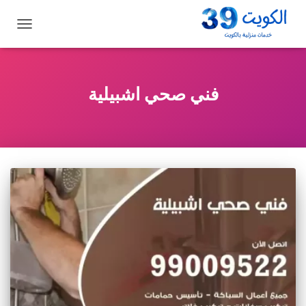
تبديل
التنقل
فني صحي اشبيلية