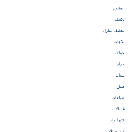
المنيوم
تكييف
تنظيف منازل
ثلاجات
جوالات
حداد
سباك
صباغ
طباخات
غسالات
فتح ابواب
فني ستلايت