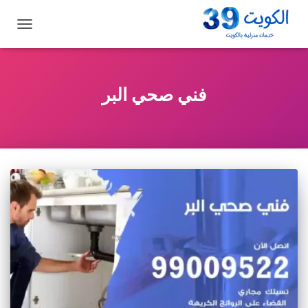
تبديل
التنقل
فني صحي البر