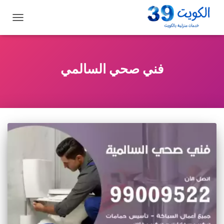
تبديل
التنقل
فني صحي السالمي