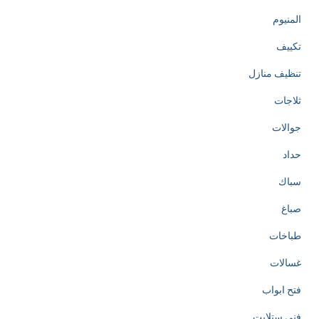
المنيوم
تكييف
تنظيف منازل
ثلاجات
جوالات
حداد
سباك
صباغ
طباخات
غسالات
فتح ابواب
فني ستلايت