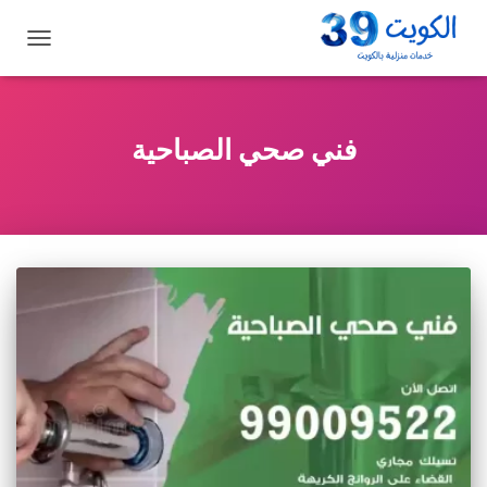
تبديل
التنقل
فني صحي الصباحية