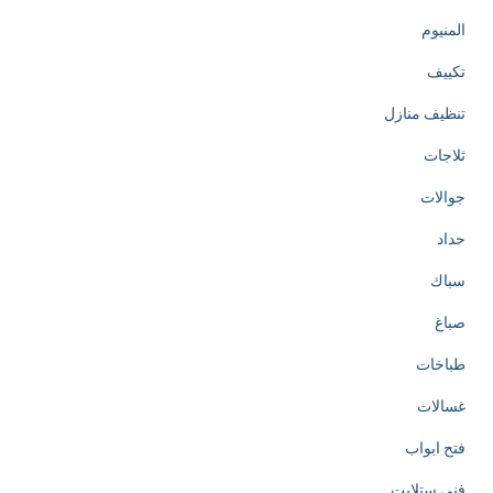
المنيوم
تكييف
تنظيف منازل
ثلاجات
جوالات
حداد
سباك
صباغ
طباخات
غسالات
فتح ابواب
فني ستلايت