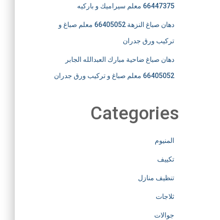
66447375 معلم سيراميك و باركيه
دهان صباغ النزهة 66405052 معلم صباغ و
تركيب ورق جدران
دهان صباغ ضاحية مبارك العبدالله الجابر
66405052 معلم صباغ و تركيب ورق جدران
Categories
المنيوم
تكييف
تنظيف منازل
ثلاجات
جوالات