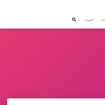
جات
كاميرات