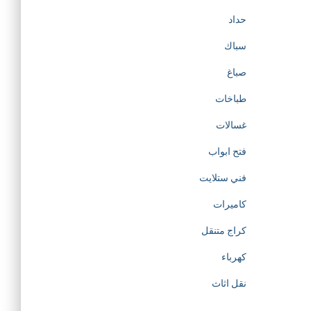
حداد
سباك
صباغ
طباخات
غسالات
فتح ابواب
فني ستلايت
كاميرات
كراج متنقل
كهرباء
نقل اثاث