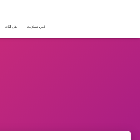
فني ستلايت
نقل اثاث