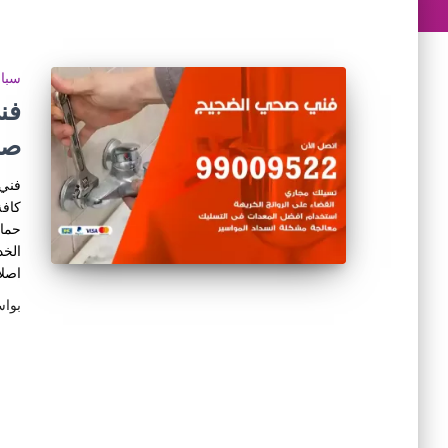
سبا
صح
فني 
كافة
حمام
الخد
اصلا
بوا