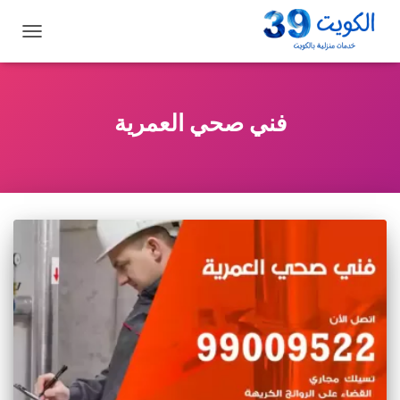
تبديل
التنقل
فني صحي العمرية