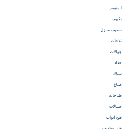
المنيوم
تكييف
تنظيف منازل
ثلاجات
جوالات
حداد
سباك
صباغ
طباخات
غسالات
فتح ابواب
فني ستلايت