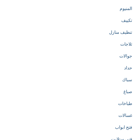
المنيوم
تكييف
تنظيف منازل
ثلاجات
جوالات
حداد
سباك
صباغ
طباخات
غسالات
فتح ابواب
فني ستلايت