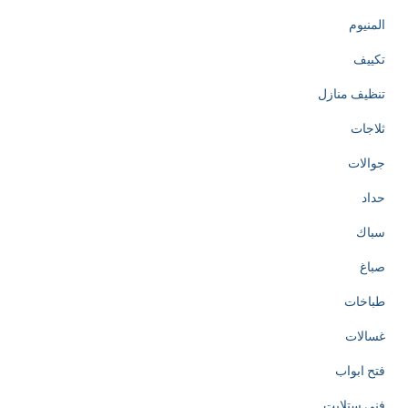
المنيوم
تكييف
تنظيف منازل
ثلاجات
جوالات
حداد
سباك
صباغ
طباخات
غسالات
فتح ابواب
فني ستلايت