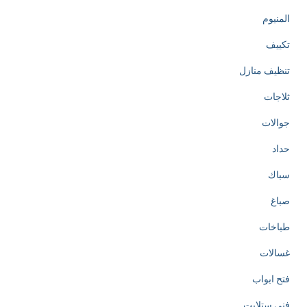
المنيوم
تكييف
تنظيف منازل
ثلاجات
جوالات
حداد
سباك
صباغ
طباخات
غسالات
فتح ابواب
فني ستلايت