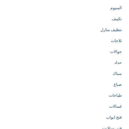
المنيوم
تكييف
تنظيف منازل
ثلاجات
جوالات
حداد
سباك
صباغ
طباخات
غسالات
فتح ابواب
فني ستلايت