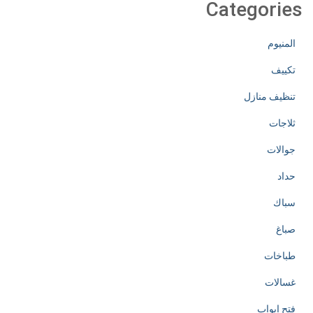
Categories
المنيوم
تكييف
تنظيف منازل
ثلاجات
جوالات
حداد
سباك
صباغ
طباخات
غسالات
فتح ابواب