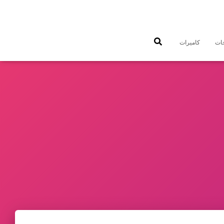
جات
كاميرات