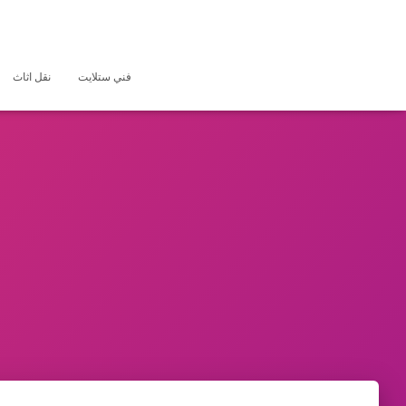
فني ستلايت
نقل اثاث