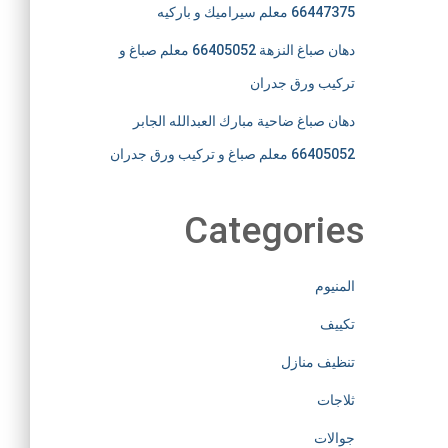
66447375 معلم سيراميك و باركيه
دهان صباغ النزهة 66405052 معلم صباغ و
تركيب ورق جدران
دهان صباغ ضاحية مبارك العبدالله الجابر
66405052 معلم صباغ و تركيب ورق جدران
Categories
المنيوم
تكييف
تنظيف منازل
ثلاجات
جوالات