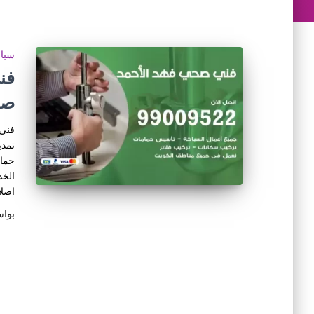
سبا
صح
فني 
تمدي
حمام
الخد
اصلا
بوا