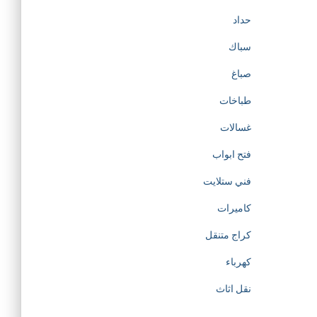
حداد
سباك
صباغ
طباخات
غسالات
فتح ابواب
فني ستلايت
كاميرات
كراج متنقل
كهرباء
نقل اثاث