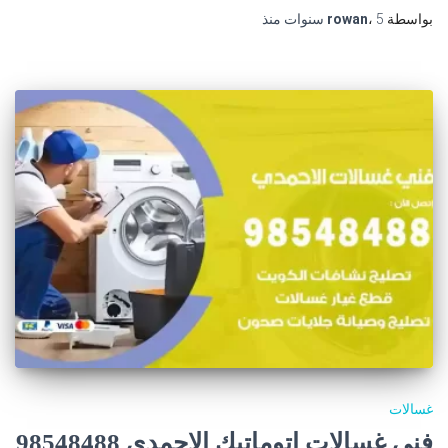
بواسطة
5 سنوات
،
rowan
منذ
غسالات
فني غسالات اتوماتيك الاحمدي 98548488