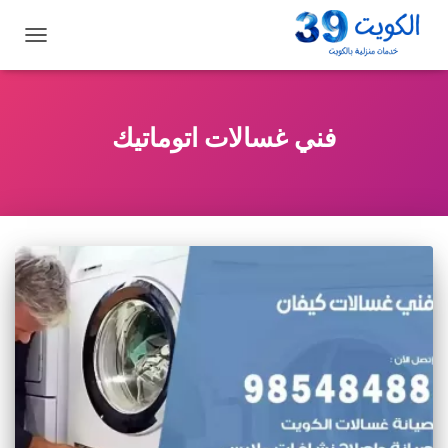
تبديل
التنقل
فني غسالات اتوماتيك