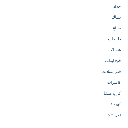
حداد
سباك
صباغ
طباخات
غسالات
فتح ابواب
فني ستلايت
كاميرات
كراج متنقل
كهرباء
نقل اثاث