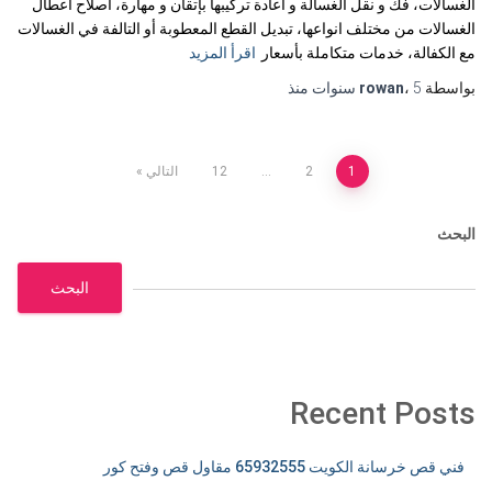
الغسالات، فك و نقل الغسالة و اعادة تركيبها بإتقان و مهارة، اصلاح اعطال
الغسالات من مختلف انواعها، تبديل القطع المعطوبة أو التالفة في الغسالات
مع الكفالة، خدمات متكاملة بأسعار
اقرأ المزيد
بواسطة
5 سنوات
،
rowan
منذ
تعدد
1
2
…
12
التالي
صفحات
البحث
المقالات
البحث
Recent Posts
فني قص خرسانة الكويت 65932555 مقاول قص وفتح كور