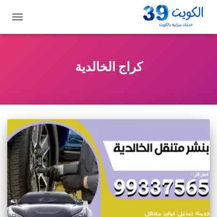
تبديل
التنقل
كراج الخالدية