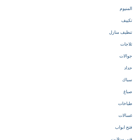
المنيوم
تكييف
تنظيف منازل
ثلاجات
جوالات
حداد
سباك
صباغ
طباخات
غسالات
فتح ابواب
فني ستلايت