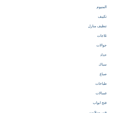
المنيوم
تكييف
تنظيف منازل
ثلاجات
جوالات
حداد
سباك
صباغ
طباخات
غسالات
فتح ابواب
فني ستلايت