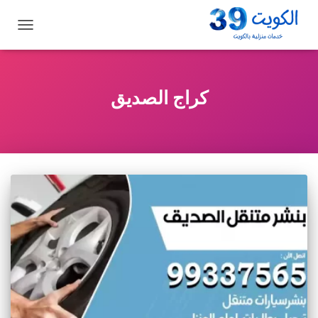
تبديل
التنقل
كراج الصديق