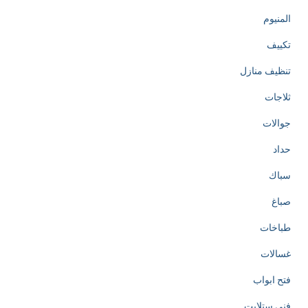
المنيوم
تكييف
تنظيف منازل
ثلاجات
جوالات
حداد
سباك
صباغ
طباخات
غسالات
فتح ابواب
فني ستلايت