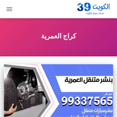
تبديل
التنقل
كراج العمرية