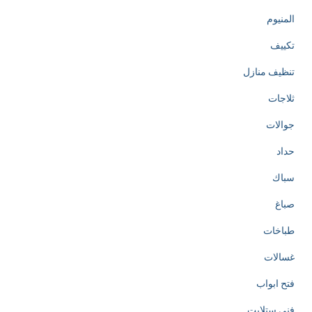
المنيوم
تكييف
تنظيف منازل
ثلاجات
جوالات
حداد
سباك
صباغ
طباخات
غسالات
فتح ابواب
فني ستلايت