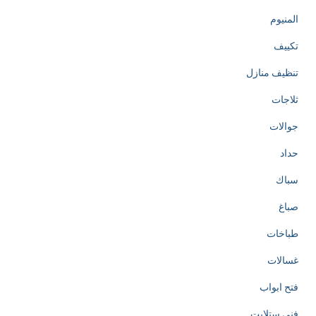
المنيوم
تكييف
تنظيف منازل
ثلاجات
جوالات
حداد
سباك
صباغ
طباخات
غسالات
فتح ابواب
فني ستلايت