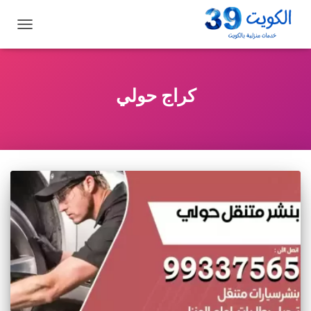
تبديل
التنقل
كراج حولي