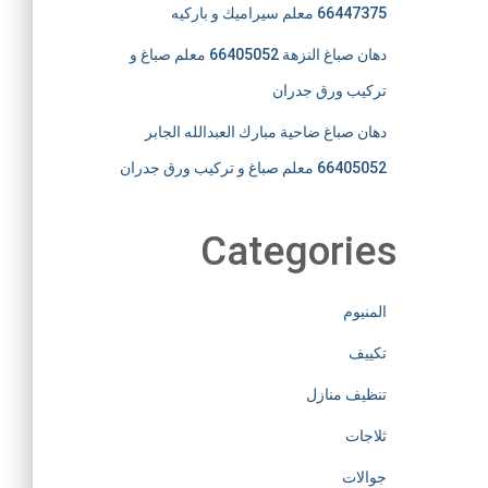
66447375 معلم سيراميك و باركيه
دهان صباغ النزهة 66405052 معلم صباغ و
تركيب ورق جدران
دهان صباغ ضاحية مبارك العبدالله الجابر
66405052 معلم صباغ و تركيب ورق جدران
Categories
المنيوم
تكييف
تنظيف منازل
ثلاجات
جوالات