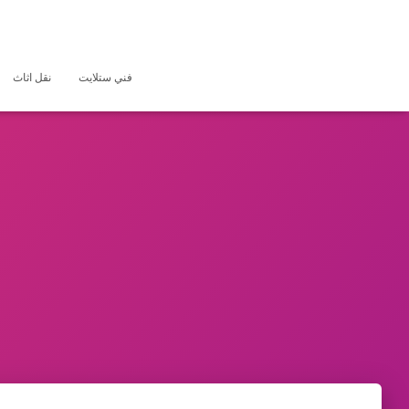
فني ستلايت
نقل اثاث