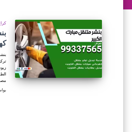
كراج
كه
بنشر
تركي
زيوت
الطر
مصاب
بوا