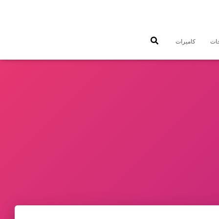
جات
كاميرات