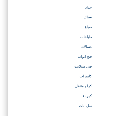
حداد
سباك
صباغ
طباخات
غسالات
فتح ابواب
فني ستلايت
كاميرات
كراج متنقل
كهرباء
نقل اثاث