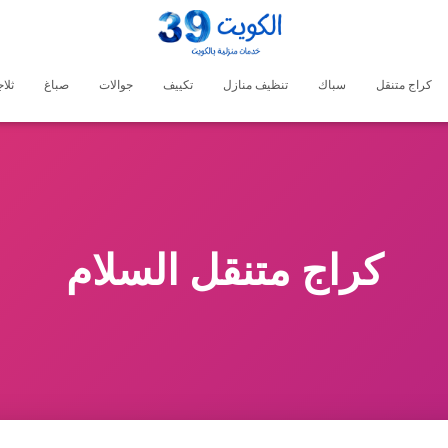
كراج متنقل
سباك
تنظيف منازل
تكييف
جوالات
صباغ
ثلا
كراج متنقل السلام