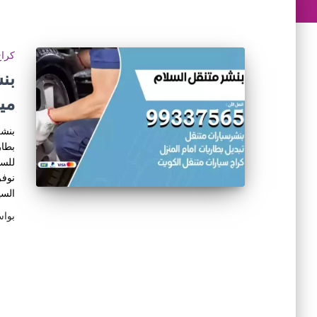
كراج
مي
بنشر
بطار
للسي
نوفر
السي
بوا