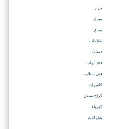
حداد
سباك
صباغ
طباخات
غسالات
فتح ابواب
فني ستلايت
كاميرات
كراج متنقل
كهرباء
نقل اثاث