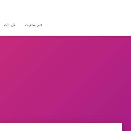
فني ستلايت
نقل اثاث