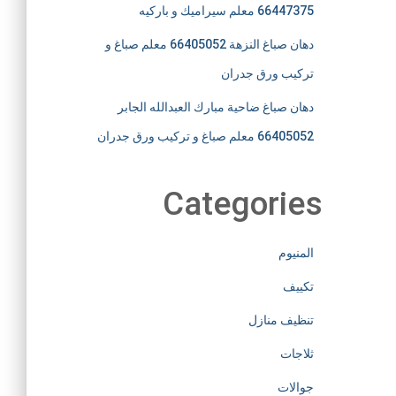
66447375 معلم سيراميك و باركيه
دهان صباغ النزهة 66405052 معلم صباغ و
تركيب ورق جدران
دهان صباغ ضاحية مبارك العبدالله الجابر
66405052 معلم صباغ و تركيب ورق جدران
Categories
المنيوم
تكييف
تنظيف منازل
ثلاجات
جوالات