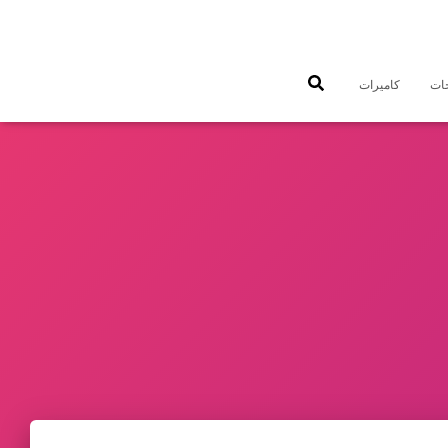
جات
كاميرات