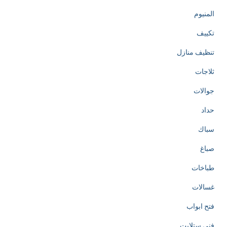
المنيوم
تكييف
تنظيف منازل
ثلاجات
جوالات
حداد
سباك
صباغ
طباخات
غسالات
فتح ابواب
فني ستلايت