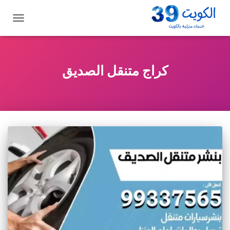
تبديل
التنقل
كراج متنقل الصديق