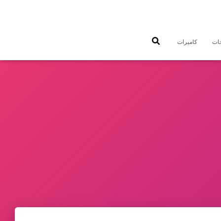
جات
كاميرات