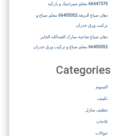
66447375 معلم سيراميك و باركيه
دهان صباغ النزهة 66405052 معلم صباغ و
تركيب ورق جدران
دهان صباغ ضاحية مبارك العبدالله الجابر
66405052 معلم صباغ و تركيب ورق جدران
Categories
المنيوم
تكييف
تنظيف منازل
ثلاجات
جوالات