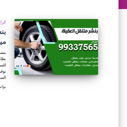
كراج
مي
بنشر
بطار
للسي
نوفر
السي
بوا