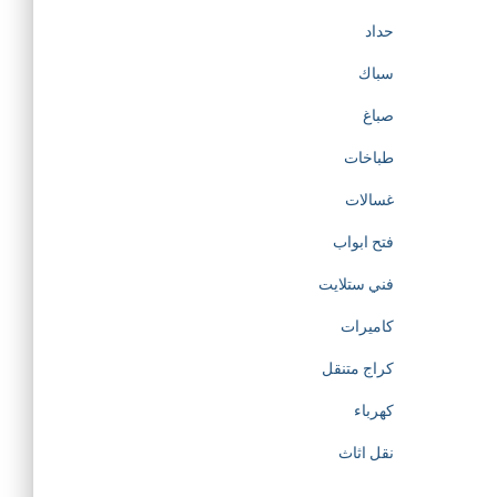
حداد
سباك
صباغ
طباخات
غسالات
فتح ابواب
فني ستلايت
كاميرات
كراج متنقل
كهرباء
نقل اثاث