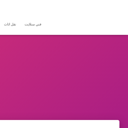
فني ستلايت
نقل اثاث