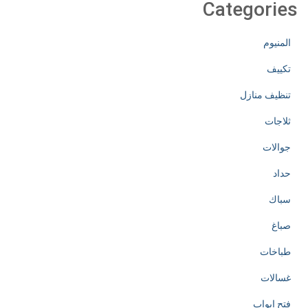
Categories
المنيوم
تكييف
تنظيف منازل
ثلاجات
جوالات
حداد
سباك
صباغ
طباخات
غسالات
فتح ابواب