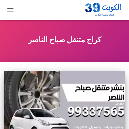
تبديل
التنقل
كراج متنقل صباح الناصر