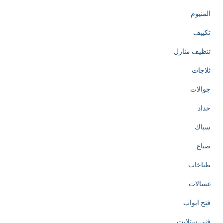
المنيوم
تكييف
تنظيف منازل
ثلاجات
جوالات
حداد
سباك
صباغ
طباخات
غسالات
فتح ابواب
فني ستلايت