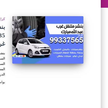
كراج
بن
غر
بنشر
السي
السي
المس
الدر
بوا