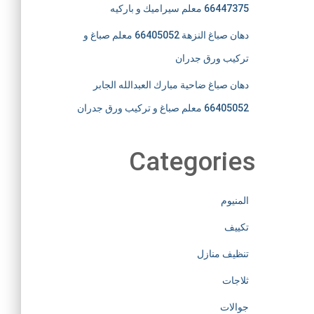
66447375 معلم سيراميك و باركيه
دهان صباغ النزهة 66405052 معلم صباغ و
تركيب ورق جدران
دهان صباغ ضاحية مبارك العبدالله الجابر
66405052 معلم صباغ و تركيب ورق جدران
Categories
المنيوم
تكييف
تنظيف منازل
ثلاجات
جوالات