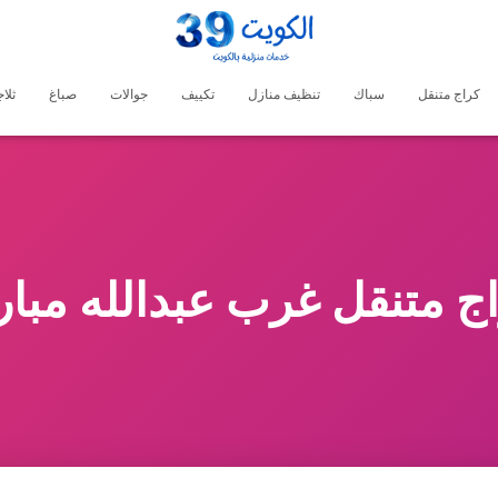
كراج متنقل
سباك
تنظيف منازل
تكييف
جوالات
صباغ
ثلا
ج متنقل غرب عبدالله مبا