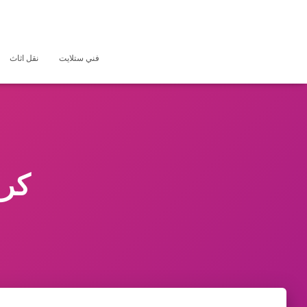
فني ستلايت
نقل اثاث
كرا