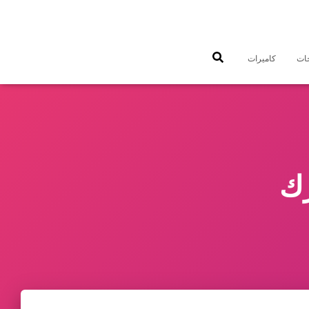
جات
كاميرات
رك