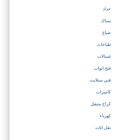
حداد
سباك
صباغ
طباخات
غسالات
فتح ابواب
فني ستلايت
كاميرات
كراج متنقل
كهرباء
نقل اثاث