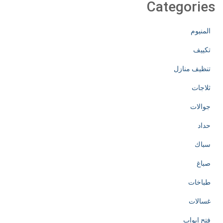
Categories
المنيوم
تكييف
تنظيف منازل
ثلاجات
جوالات
حداد
سباك
صباغ
طباخات
غسالات
فتح ابواب